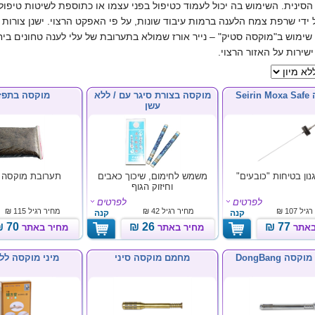
סינית. השימוש בה יכול לעמוד כטיפול בפני עצמו או כתוספת לשיטות טיפול 
ידי שרפת צמח הלענה ברמות עיבוד שונות, על פי האפקט הרצוי. ישנן צורו
 שימוש ב"מוקסה סטיק" – נייר אורז שמולא בתערובת של עלי לענה טחונים ביח
שירות על האזור הרצוי.
Seir
מוקסה בצורת סיגר עם / ללא
מוקסה בתפז
עשן
נון בטיחות "כובעים"
משמש לחימום, שיכוך כאבים
תערובת מוקסה 
וחיזוק הגוף
לפרטים
לפרטים
רגיל
107 ₪
מחיר רגיל
42 ₪
מחיר רגיל
115 ₪
קנה
קנה
70 ₪
26 ₪
77 ₪
באתר
מחיר באתר
מחיר באתר
ה DongBang
מחמם מוקסה סיני
מיני מוקסה לל