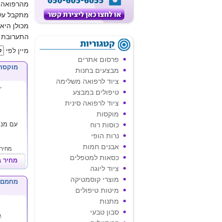
מהרפואה ה
מתקבל על 
מכולן היא
התערובת י
מיין לפי
פרסום אתרים
מוקסה in Moxa Safe
מבצעים בחנות
ציוד לרפואה משלימה
טיפולים במבצע
ציוד לרפואה סינית
מוקסות
עם מנג
כוסות רוח
נרות הופי
אבנים חמות
מחיר 
כסאות למטפלים
מחיר 
ציוד ליוגה
מוצרי קוסמטיקה
מחמם מוקס
מיטות טיפולים
מתנות
סבון טבעי