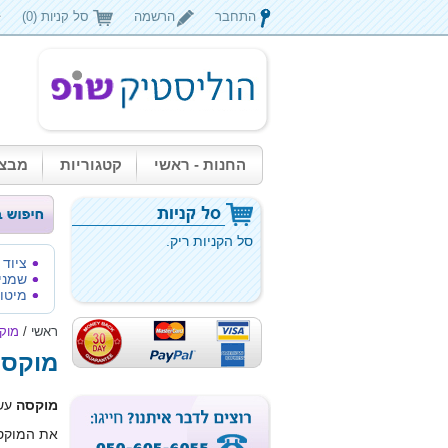
התחבר
הרשמה
סל קניות (0)
החנות - ראשי
קטגוריות
מבצע
סל הקניות ריק.
ציוד
שמני
מיטות
ראשי
/
מוק
מוקסו
מוקסה
עשו
את המוקסה