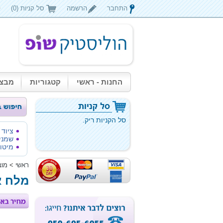
התחבר
הרשמה
סל קניות (0)
החנות - ראשי
קטגוריות
מבצע
סל הקניות ריק.
ציוד
שמני
מיטות
ראשי
>
מוצ
מלח א