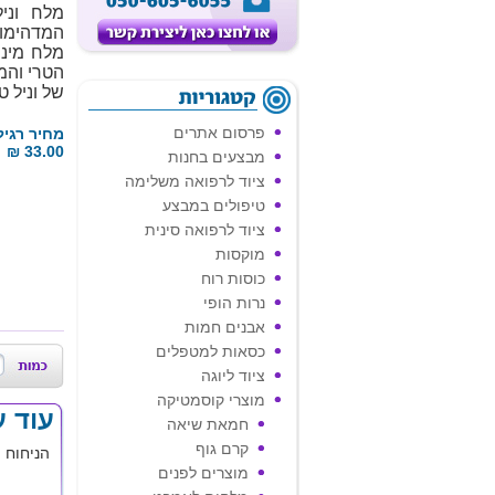
מלח וני
המדהימו
מלח מינר
הטרי והמ
של וניל ט
פרסום אתרים
מחיר רגיל
33.00 ₪
מבצעים בחנות
ציוד לרפואה משלימה
טיפולים במבצע
ציוד לרפואה סינית
מוקסות
כוסות רוח
נרות הופי
אבנים חמות
כסאות למטפלים
ציוד ליוגה
מוצרי קוסמטיקה
עוד 
חמאת שיאה
קרם גוף
הניחוח 
מוצרים לפנים