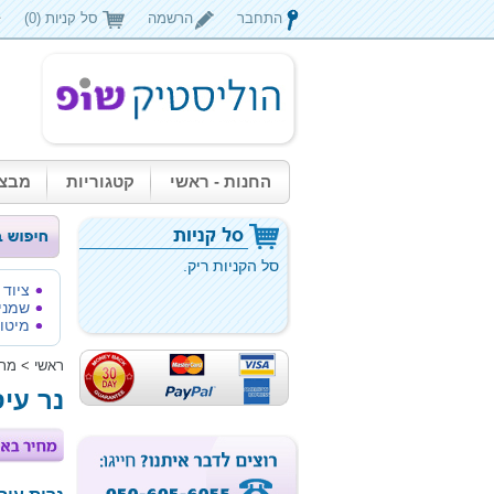
התחבר
הרשמה
סל קניות (0)
החנות - ראשי
קטגוריות
מבצע
סל הקניות ריק.
ציוד
שמני
מיטות
ראשי
>
מתנ
נר עיס