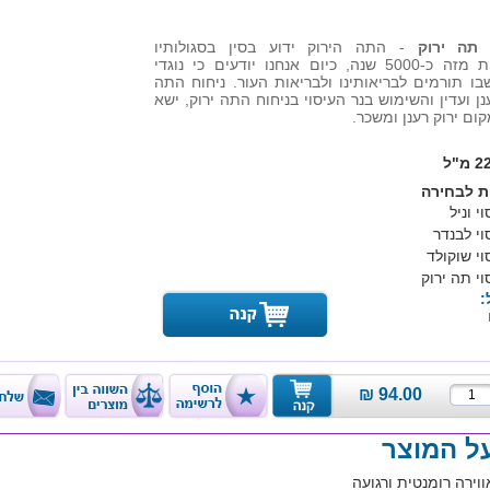
 תה ירוק
- התה הירוק ידוע בסין בסגולותיו
הבריאותיות מזה כ-5000 שנה, כיום אנחנו יודעים כי נוגדי
בו תורמים לבריאותינו ולבריאות העור. ניחוח התה
ן ועדין והשימוש בנר העיסוי בניחוח התה ירוק, ישא
ום ירוק רענן ומשכר.
ת לבחירה
י וניל
וי לבנדר
וי שוקולד
וי תה ירוק
:
₪
94.00
על המוצר
וירה רומנטית ורגועה