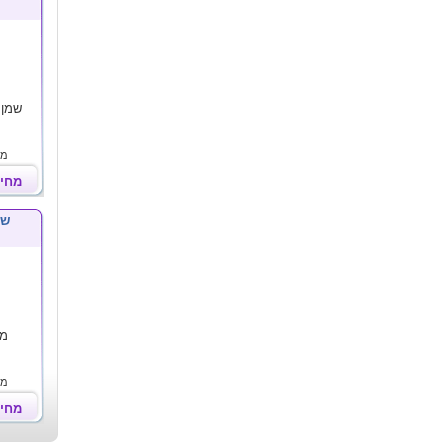
שמן 
מח
מחי
שמ
מר
מח
מחי