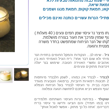
וי - שמורכבות מחמאות טבעיות ללא
חמאת שיאה,
או, חמאת קוקוס, חמאת מנגו ושמנים
פתילי הנרות עשויים כותנה ואינם מכילים
יצר נר עיסוי שמן חמים ונעים ( 40 מעלות )
גוף שמזין ומרכך את העור בצורה מושלמת.
קתו של הנר הניחוח שמתפשט בחדר משרה
מנטית ורגועה.
ניל
- שימו לב... הנקודות והמקל החומים בתחית הנר
מיתי ולא שום דבר אחר!. ריח הוניל האמיתי הוא בין
אהובים ומשרי האווירה הטובה. שימוש בנר יעלה
יכרונות מתוקים ונעימים.
לבנדר
- לבנדר אין כמוהו , לשמן הלבנדר מיוחסות
מעל ל-200 תכונות רפואיות חיוביות, ברפואה הטבעית מוגדר
ובה בבית. נר העיסוי לבנדר בעל הניחוח הנפלא
הגוף והנפש ויביא אתכם לתחושה רגועה ונפלאה
שוקולד
- בפיתוח נרות העיסוי השתתפו תלמידים
ו (כמו תמיד) והם הציעו ודרשו נר עיסוי בריח
כדבריהם: 'אתה כל כך מתוק - אפשר לאכול אותך'