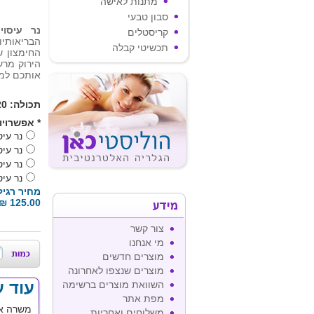
מתנות לאישה
סבון טבעי
נר עיסוי
קריסטלים
תכשיטי קבלה
החימצון ש
הירוק מרענ
אותכם למק
תכולה: 220 מ"ל
*
אפשרויו
נר עיסו
נר עיס
נר עיס
נר עיס
מחיר רגיל
מידע
125.00 ₪
צור קשר
מי אנחנו
מוצרים חדשים
מוצרים שנצפו לאחרונה
עוד 
השוואת מוצרים ברשימה
מפת אתר
משרה או
משלוחים ואחריות