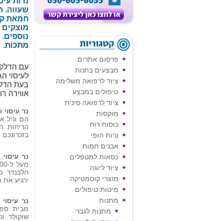
נרות עיס
שעווה. 
חמאת קק
מוצקים
נוספים. 
מתכות.
פרסום אתרים
עם הדלקתו מ
מבצעים בחנות
לעיסוי ה
ציוד לרפואה משלימה
בעת הדל
טיפולים במבצע
אווירה רו
ציוד לרפואה סינית
נר עיסוי ו
מוקסות
הם וניל א
כוסות רוח
הריחות ה
בזכרונכם ז
נרות הופי
אבנים חמות
נר עיסוי 
כסאות למטפלים
ציוד ליוגה
הלבנדר כח
מוצרי קוסמטיקה
ירגיע את 
מיטות טיפולים
מתנות
נר עיסוי 
מבית ספרנ
מתנות לגבר
שוקולד. ו